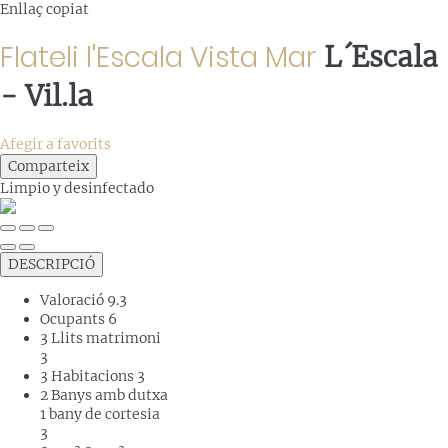
Enllaç copiat
Flateli l'Escala Vista Mar
L´Escala
-
Vil.la
Afegir a favorits
Comparteix
Limpio
y desinfectado
DESCRIPCIÓ
Valoració
9.3
Ocupants
6
3 Llits matrimoni
3
3 Habitacions
3
2 Banys amb dutxa
1 bany de cortesia
3