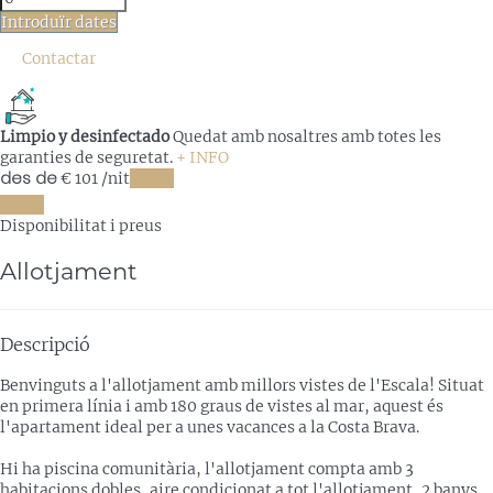
Introduïr dates
Contactar
Limpio y desinfectado
Quedat amb nosaltres amb totes les
garanties de seguretat.
+ INFO
des de
€ 101
/nit
Dates
Dates
Disponibilitat i preus
Allotjament
Descripció
Benvinguts a l'allotjament amb millors vistes de l'Escala! Situat
en primera línia i amb 180 graus de vistes al mar, aquest és
l'apartament ideal per a unes vacances a la Costa Brava.
Hi ha piscina comunitària, l'allotjament compta amb 3
habitacions dobles, aire condicionat a tot l'allotjament, 2 banys