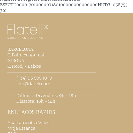
ESFCTU00001701000007180100000000000000HUTG-058753-
361
BARCELONA.
C. Balmes 199, 1r A
GIRONA
C. Nord, 3 Baixos
(+34) 93 595 18 19
info@flateli.com
Dilluns a Divendres: 9h - 18h
Dissabte: 10h - 14h
ENLLAÇOS RÀPIDS
Apartaments i Villes
Mitja Estança