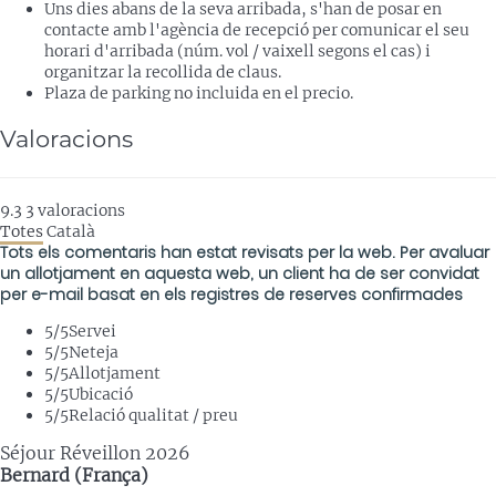
Uns dies abans de la seva arribada, s'han de posar en
contacte amb l'agència de recepció per comunicar el seu
horari d'arribada (núm. vol / vaixell segons el cas) i
organitzar la recollida de claus.
Plaza de parking no incluida en el precio.
Valoracions
9.3
3
valoracions
Totes
Català
Tots els comentaris han estat revisats per la web. Per avaluar
un allotjament en aquesta web, un client ha de ser convidat
per e-mail basat en els registres de reserves confirmades
5
/5
Servei
5
/5
Neteja
5
/5
Allotjament
5
/5
Ubicació
5
/5
Relació qualitat / preu
Séjour Réveillon 2026
Bernard (França)