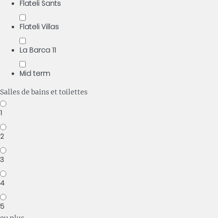
Flateli Sants
Flateli Villas
La Barca 11
Mid term
Salles de bains et toilettes
1
2
3
4
5