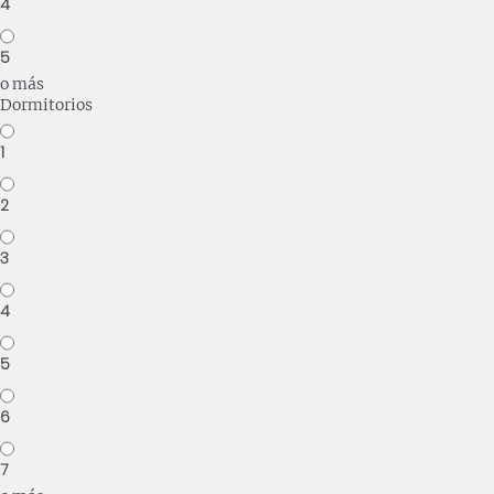
4
5
o más
Dormitorios
1
2
3
4
5
6
7