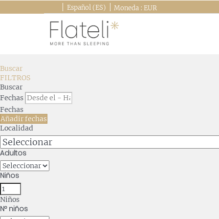
Español (ES)
Moneda :
EUR
Buscar
FILTROS
Buscar
Fechas
Fechas
Añadir fechas
Localidad
Adultos
Niños
Niños
Nº niños