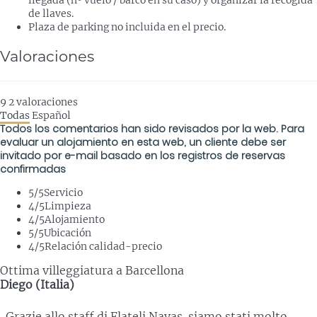
llegada (nº vuelo / barco en su caso) y organizar la recogida
de llaves.
Plaza de parking no incluida en el precio.
Valoraciones
9
2
valoraciones
Todas
Español
Todos los comentarios han sido revisados por la web. Para
evaluar un alojamiento en esta web, un cliente debe ser
invitado por e-mail basado en los registros de reservas
confirmadas
5
/5
Servicio
4
/5
Limpieza
4
/5
Alojamiento
5
/5
Ubicación
4
/5
Relación calidad-precio
Ottima villeggiatura a Barcellona
Diego (Italia)
Grazie allo staff di Flateli Navas. siamo stati molto