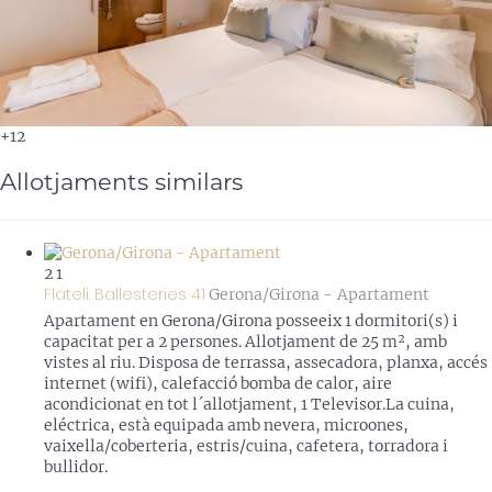
+12
Allotjaments similars
2
1
Flateli. Ballesteries 41
Gerona/Girona -
Apartament
Apartament en Gerona/Girona posseeix 1 dormitori(s) i
capacitat per a 2 persones. Allotjament de 25 m², amb
vistes al riu. Disposa de terrassa, assecadora, planxa, accés
internet (wifi), calefacció bomba de calor, aire
acondicionat en tot l´allotjament, 1 Televisor.La cuina,
eléctrica, està equipada amb nevera, microones,
vaixella/coberteria, estris/cuina, cafetera, torradora i
bullidor.