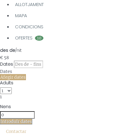
ALLOTJAMENT
MAPA
CONDICIONS
OFERTES
10
des de
/nit
€ 58
Dates
Dates
Afegir dates
Adults
1
Nens
Introduïr dates
Contactar