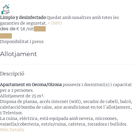
Limpio y desinfectado
Quedat amb nosaltres amb totes les
garanties de seguretat.
+ INFO
des de
€ 58
/nit
Dates
Dates
Disponibilitat i preus
Allotjament
Descripció
Apartament en Gerona/Girona
posseeix 1 dormitori(s) i capacitat
per a 2 persones.
Allotjament de 25 m².
Disposa de planxa, accés internet (wifi), secador de cabell, balcó,
calefacció bomba de calor, aire acondicionat en tot l´allotjament,
1 Televisor.
La cuina, eléctrica, està equipada amb nevera, microones,
vaixella/coberteria, estris/cuina, cafetera, torradora i bullidor.
Més Detalls