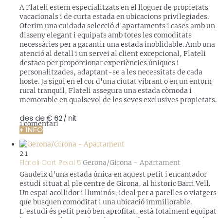
A Flateli estem especialitzats en el lloguer de propietats
vacacionals i de curta estada en ubicacions privilegiades.
Oferim una cuidada selecció d'apartaments i cases amb un
disseny elegant i equipats amb totes les comoditats
necessàries per a garantir una estada inoblidable. Amb una
atenció al detall i un servei al client excepcional, Flateli
destaca per proporcionar experiències úniques i
personalitzades, adaptant-se a les necessitats de cada
hoste. Ja sigui en el cor d'una ciutat vibrant o en un entorn
rural tranquil, Flateli assegura una estada còmoda i
memorable en qualsevol de les seves exclusives propietats.
des de
€ 62
/ nit
1 comentari
+ INFO
2
1
Flateli Cort Reial 5
Gerona/Girona -
Apartament
Gaudeix d'una estada única en aquest petit i encantador
estudi situat al ple centre de Girona, al historic Barri Vell.
Un espai acollidor i lluminós, ideal per a parelles o viatgers
que busquen comoditat i una ubicació immillorable.
L'estudi és petit però ben aprofitat, està totalment equipat