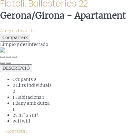
Flateli. Ballesteries 22
Gerona/Girona -
Apartament
Afegir a favorits
Comparteix
Limpio
y desinfectado
DESCRIPCIÓ
Ocupants
2
2 Llits individuals
2
1 Habitacions
1
1 Bany amb dutxa
1
25 m²
25 m²
wifi
wifi
Contactar