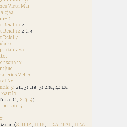
anes Vista Mar
nalejas
rme 2
t Reial 10
2
t Reial 12
2 & 3
t Reial 7
ndaro
mpuriabrava
rtes
renzana 17
ntjuïc
ixateries Velles
rtal Nou
mbla 5
: 2n, 3r 1ra, 3r 2na, 4r 1ra
 Martí 1
 Tuna: (
1
,
2
,
3
,
4
)
nt Antoni 5
r
tx
Barca: (
8
,
11 1A
,
11 1B
,
11 2A
,
11 2B
,
11 3A
,