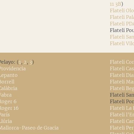
11 3B
)
Flateli Ol
Flateli Pa
Flateli PD
Flateli Po
Flateli Sa
Flateli Vil
Pelayo: (
1
,
2
,
3
)
Flateli Co
 Providencia
Flateli Ca
 Lepanto
Flateli Di
Borrell
Flateli Ma
Calàbria
Flateli Be
 Fabra
Flateli Sa
 Roger 6
Flateli Por
 Roger 16
Flateli La 
París
Flateli l’E
Llúria
Flateli Ca
 Mallorca-Paseo de Gracia
Flateli Pe