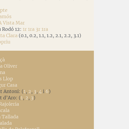
opte
lamós
A Vista Mar
u Rodó 12:
1r 1ra
3r 1ra
nta Clara
(0.1, 0.2, 1.1, 1.2, 2.1, 2.2, 3.1)
opriu
rçà
sa Oliver
ana
s Llop
gur Casa
nt Antoni: (
1
,
2
,
3
,
4
i
6
)
t d’Aro: (
1
,
2
,
3
)
Rajoleria
scala
n Tallada
ralada