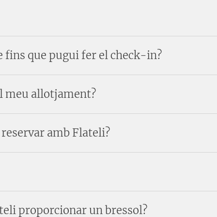
 fins que pugui fer el check-in?
l meu allotjament?
reservar amb Flateli?
teli proporcionar un bressol?