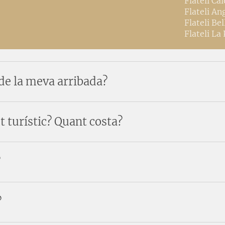
Flateli Cal
Flateli An
Flateli Bel
Flateli La
 de la meva arribada?
t turístic? Quant costa?
?
?