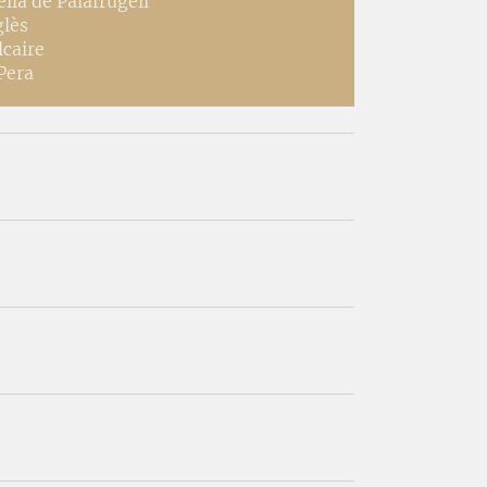
ella de Palafrugell
glès
lcaire
 Pera