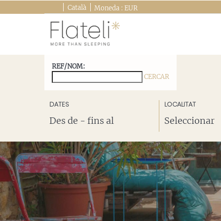
Català
Moneda :
EUR
REF/NOM:
CERCAR
VEURE ALLOTJAMENTS
DATES
LOCALITAT