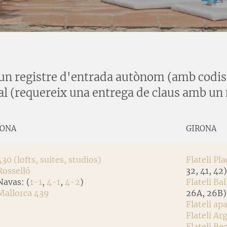
un registre d'entrada autònom (amb codis o
al (requereix una entrega de claus amb un 
LONA
GIRONA
430 (lofts, suites, studios)
Flateli Pl
Rosselló
32, 41, 42)
Navas: (
1-1
,
4-1
,
4-2
)
Flateli Bal
 Mallorca 439
26A, 26B)
Flateli a
Flateli Ar
Flateli B