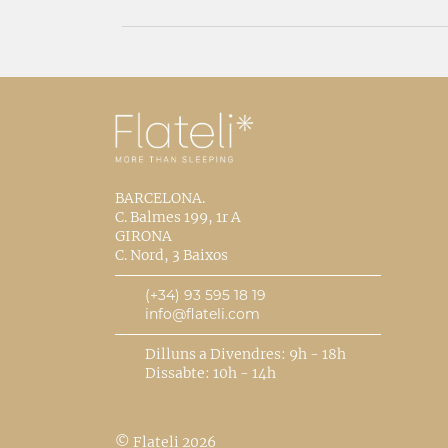
BARCELONA.
C. Balmes 199, 1r A
GIRONA
C. Nord, 3 Baixos
(+34) 93 595 18 19
info@flateli.com
Dilluns a Divendres: 9h - 18h
Dissabte: 10h - 14h
© Flateli 2026