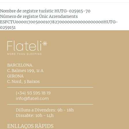
Nombre de registre turístic
HUTG-025915-70
Número de registre Únic Arrendaments
ESFCTU00001700500010782700000000000000000HUTG-
0259151
BARCELONA.
C. Balmes 199, 1r A
GIRONA
C. Nord, 3 Baixos
(+34) 93 595 18 19
info@flateli.com
Dilluns a Divendres: 9h - 18h
Dissabte: 10h - 14h
ENLLAÇOS RÀPIDS