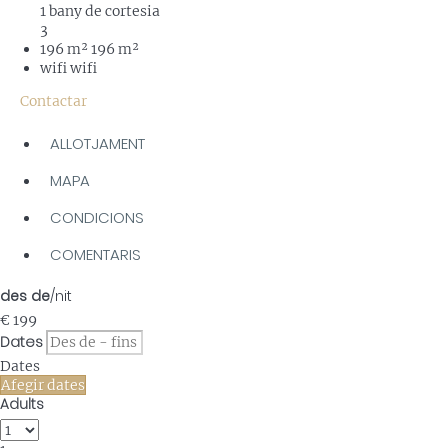
1 bany de cortesia
3
196 m²
196 m²
wifi
wifi
Contactar
ALLOTJAMENT
MAPA
CONDICIONS
COMENTARIS
des de
/nit
€ 199
Dates
Dates
Afegir dates
Adults