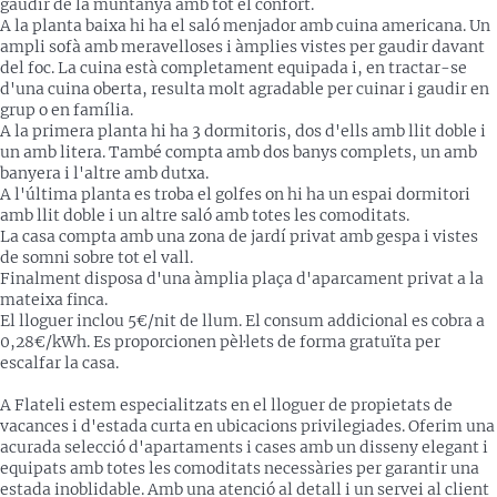
gaudir de la muntanya amb tot el confort.
A la planta baixa hi ha el saló menjador amb cuina americana. Un
ampli sofà amb meravelloses i àmplies vistes per gaudir davant
del foc. La cuina està completament equipada i, en tractar-se
d'una cuina oberta, resulta molt agradable per cuinar i gaudir en
grup o en família.
A la primera planta hi ha 3 dormitoris, dos d'ells amb llit doble i
un amb litera. També compta amb dos banys complets, un amb
banyera i l'altre amb dutxa.
A l'última planta es troba el golfes on hi ha un espai dormitori
amb llit doble i un altre saló amb totes les comoditats.
La casa compta amb una zona de jardí privat amb gespa i vistes
de somni sobre tot el vall.
Finalment disposa d'una àmplia plaça d'aparcament privat a la
mateixa finca.
El lloguer inclou 5€/nit de llum. El consum addicional es cobra a
0,28€/kWh. Es proporcionen pèl·lets de forma gratuïta per
escalfar la casa.
A Flateli estem especialitzats en el lloguer de propietats de
vacances i d'estada curta en ubicacions privilegiades. Oferim una
acurada selecció d'apartaments i cases amb un disseny elegant i
equipats amb totes les comoditats necessàries per garantir una
estada inoblidable. Amb una atenció al detall i un servei al client