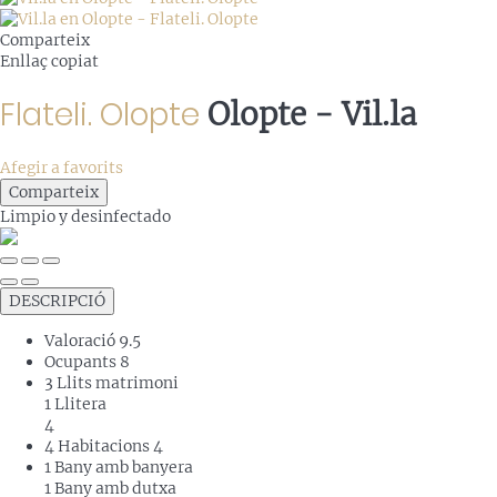
Comparteix
Enllaç copiat
Flateli. Olopte
Olopte -
Vil.la
Afegir a favorits
Comparteix
Limpio
y desinfectado
DESCRIPCIÓ
Valoració
9.5
Ocupants
8
3 Llits matrimoni
1 Llitera
4
4 Habitacions
4
1 Bany amb banyera
1 Bany amb dutxa