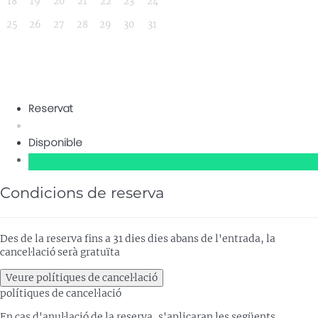
18
19
20
21
22
23
24
25
26
27
28
29
30
31
Reservat
Disponible
Condicions de reserva
Des de la reserva fins a 31 dies dies abans de l'entrada, la
cancel·lació serà gratuïta
Veure polítiques de cancel·lació
polítiques de cancel·lació
En cas d'anul·lació de la reserva, s'aplicaran les següents