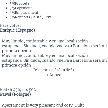
5
/5
Propreté
5
/5
Logement
5
/5
Emplacement
5
/5
Rapport Qualité / Prix
Para volver
Enrique (Espagne)
Muy limpio, confortable y en una localización
estupenda. Sin duda, cuando vuelva a Barcelona será mi
primera opción
Muy limpio, confortable y en una localización
estupenda. Sin duda, cuando vuelva a Barcelona será mi
primera opción
Cela vous a été utile?
0
1 Année
Flateli 430, no. 502
Pawel (Pologne)
Apartament is very pleasant and cosy. Quite