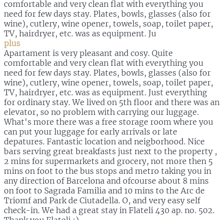
comfortable and very clean flat with everything you
need for few days stay. Plates, bowls, glasses (also for
wine), cutlery, wine opener, towels, soap, toilet paper,
TV, hairdryer, etc. was as equipment. Ju
plus
Apartament is very pleasant and cosy. Quite
comfortable and very clean flat with everything you
need for few days stay. Plates, bowls, glasses (also for
wine), cutlery, wine opener, towels, soap, toilet paper,
TV, hairdryer, etc. was as equipment. Just everything
for ordinary stay. We lived on 5th floor and there was an
elevator, so no problem with carrying our luggage.
What's more there was a free storage room where you
can put your luggage for early arrivals or late
depatures. Fantastic location and neigborhood. Nice
bars serving great breakfasts just next to the property ,
2 mins for supermarkets and grocery, not more then 5
mins on foot to the bus stops and metro taking you in
any direction of Barcelona and ofcourse about 8 mins
on foot to Sagrada Familia and 10 mins to the Arc de
Triomf and Park de Ciutadella. O, and very easy self
check-in. We had a great stay in Flateli 430 ap. no. 502.