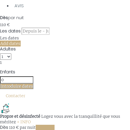
AVIS
Dès
par nuit
110
€
Les dates
Les dates
Add dates
Adultes
1
Enfants
Introduire dates
Contacter
Propre et désinfecté
Logez vous avec la tranquillité que vous
méritez
+ INFO
Dès
110
€
par nuit
Les dates