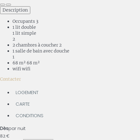
Description
Occupants
3
1 lit double
1 lit simple
2
2 chambres à coucher
2
1 salle de bain avec douche
1
68 m²
68 m²
wifi
wifi
Contacter
LOGEMENT
CARTE
CONDITIONS
Dès
par nuit
82
€