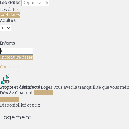
Les dates
Les dates
Add dates
Adultes
1
Enfants
Introduire dates
Contacter
Propre et désinfecté
Logez vous avec la tranquillité que vous mér
Dès
82
€
par nuit
Les dates
Les dates
Disponibilité et prix
Logement