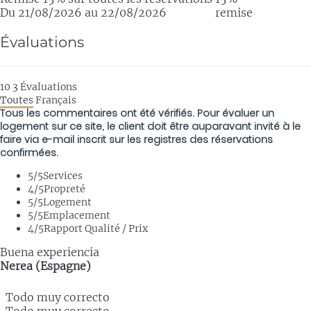
Du 21/08/2026 au 22/08/2026
remise
Évaluations
10
3
Évaluations
Toutes
Français
Tous les commentaires ont été vérifiés. Pour évaluer un
logement sur ce site, le client doit être auparavant invité à le
faire via e-mail inscrit sur les registres des réservations
confirmées.
5
/5
Services
4
/5
Propreté
5
/5
Logement
5
/5
Emplacement
4
/5
Rapport Qualité / Prix
Buena experiencia
Nerea (Espagne)
Todo muy correcto
Todo muy correcto