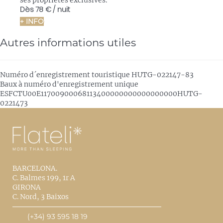
ses propriétés exclusives.
Dès
78 €
/ nuit
+ INFO
Autres informations utiles
Numéro d´enregistrement touristique
HUTG-022147-83
Baux à numéro d'enregistrement unique
ESFCTU00E11700900068113400000000000000000HUTG-
0221473
BARCELONA.
C. Balmes 199, 1r A
GIRONA
C. Nord, 3 Baixos
(+34) 93 595 18 19