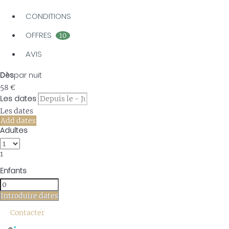
CONDITIONS
OFFRES
10
AVIS
Dès
par nuit
58
€
Les dates
Les dates
Add dates
Adultes
1
Enfants
Introduire dates
Contacter