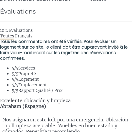
Évaluations
10
2
Évaluations
Toutes
Français
Tous les commentaires ont été vérifiés. Pour évaluer un
logement sur ce site, le client doit être auparavant invité à le
faire via e-mail inscrit sur les registres des réservations
confirmées.
5
/5
Services
5
/5
Propreté
5
/5
Logement
5
/5
Emplacement
5
/5
Rapport Qualité / Prix
Excelente ubicación y limpieza
Abraham (Espagne)
Nos asignaron este loft por una emergencia. Ubicación
top limpieza aceptable. Muebles en buen estado y
cómodos. Repetiría y recomiendo