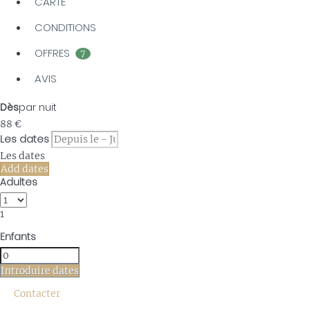
CARTE
CONDITIONS
OFFRES
7
AVIS
Dès
par nuit
88
€
Les dates
Les dates
Add dates
Adultes
1
Enfants
Introduire dates
Contacter