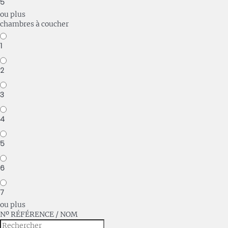
5
ou plus
chambres à coucher
1
2
3
4
5
6
7
ou plus
Nº RÉFÉRENCE / NOM