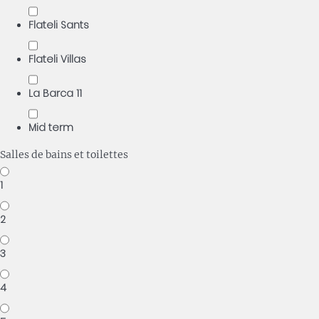
Flateli Sants
Flateli Villas
La Barca 11
Mid term
Salles de bains et toilettes
1
2
3
4