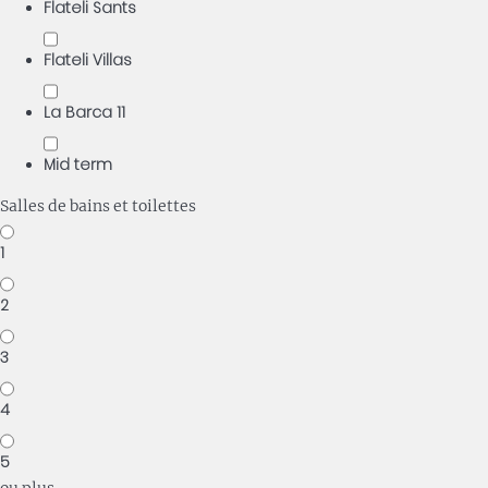
Flateli Sants
Flateli Villas
La Barca 11
Mid term
Salles de bains et toilettes
1
2
3
4
5