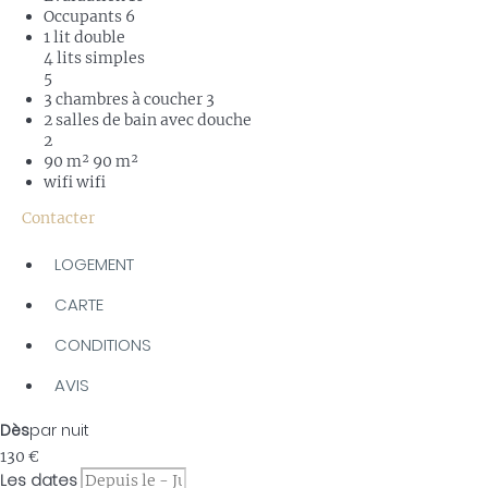
Occupants
6
1 lit double
4 lits simples
5
3 chambres à coucher
3
2 salles de bain avec douche
2
90 m²
90 m²
wifi
wifi
Contacter
LOGEMENT
CARTE
CONDITIONS
AVIS
Dès
par nuit
130
€
Les dates