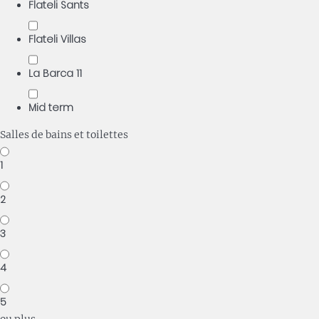
Flateli Sants
Flateli Villas
La Barca 11
Mid term
Salles de bains et toilettes
1
2
3
4
5