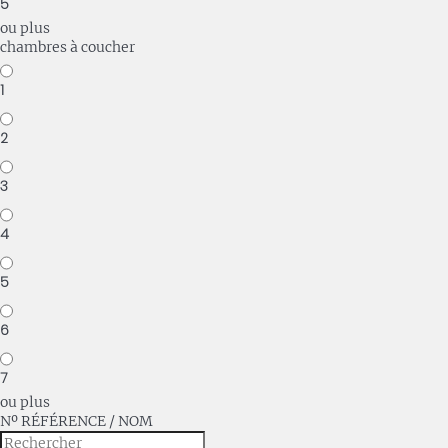
5
ou plus
chambres à coucher
1
2
3
4
5
6
7
ou plus
Nº RÉFÉRENCE / NOM