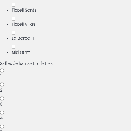
Flateli Sants
Flateli Villas
La Barca 11
Mid term
Salles de bains et toilettes
1
2
3
4