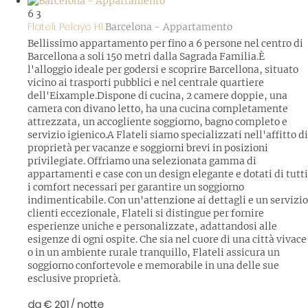
6
3
Flateli. Pelayo H1
Barcelona -
Appartamento
Bellissimo appartamento per fino a 6 persone nel centro di
Barcellona a soli 150 metri dalla Sagrada Familia.È
l'alloggio ideale per godersi e scoprire Barcellona, situato
vicino ai trasporti pubblici e nel centrale quartiere
dell'Eixample.Dispone di cucina, 2 camere doppie, una
camera con divano letto, ha una cucina completamente
attrezzata, un accogliente soggiorno, bagno completo e
servizio igienico.A Flateli siamo specializzati nell'affitto di
proprietà per vacanze e soggiorni brevi in posizioni
privilegiate. Offriamo una selezionata gamma di
appartamenti e case con un design elegante e dotati di tutti
i comfort necessari per garantire un soggiorno
indimenticabile. Con un'attenzione ai dettagli e un servizio
clienti eccezionale, Flateli si distingue per fornire
esperienze uniche e personalizzate, adattandosi alle
esigenze di ogni ospite. Che sia nel cuore di una città vivace
o in un ambiente rurale tranquillo, Flateli assicura un
soggiorno confortevole e memorabile in una delle sue
esclusive proprietà.
da
€ 201
/ notte