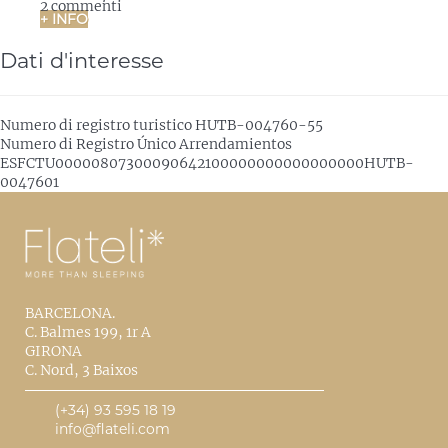
2 commenti
+ INFO
Dati d'interesse
Numero di registro turistico
HUTB-004760-55
Numero di Registro Único Arrendamientos
ESFCTU00000807300090642100000000000000000HUTB-
0047601
BARCELONA.
C. Balmes 199, 1r A
GIRONA
C. Nord, 3 Baixos
(+34) 93 595 18 19
info@flateli.com