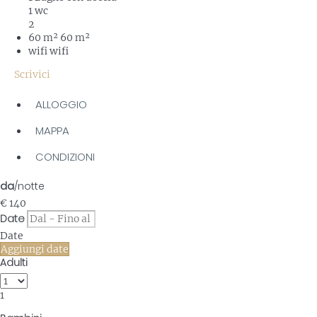
1 wc
2
60 m²
60 m²
wifi
wifi
Scrivici
ALLOGGIO
MAPPA
CONDIZIONI
da
/notte
€ 140
Date
Date
Aggiungi date
Adulti
1