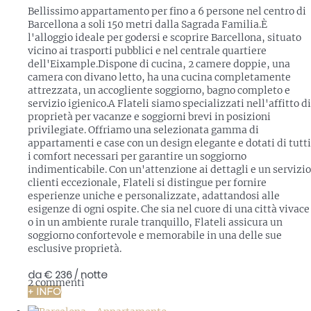
Bellissimo appartamento per fino a 6 persone nel centro di
Barcellona a soli 150 metri dalla Sagrada Familia.È
l'alloggio ideale per godersi e scoprire Barcellona, situato
vicino ai trasporti pubblici e nel centrale quartiere
dell'Eixample.Dispone di cucina, 2 camere doppie, una
camera con divano letto, ha una cucina completamente
attrezzata, un accogliente soggiorno, bagno completo e
servizio igienico.A Flateli siamo specializzati nell'affitto di
proprietà per vacanze e soggiorni brevi in posizioni
privilegiate. Offriamo una selezionata gamma di
appartamenti e case con un design elegante e dotati di tutti
i comfort necessari per garantire un soggiorno
indimenticabile. Con un'attenzione ai dettagli e un servizio
clienti eccezionale, Flateli si distingue per fornire
esperienze uniche e personalizzate, adattandosi alle
esigenze di ogni ospite. Che sia nel cuore di una città vivace
o in un ambiente rurale tranquillo, Flateli assicura un
soggiorno confortevole e memorabile in una delle sue
esclusive proprietà.
da
€ 236
/ notte
2 commenti
+ INFO