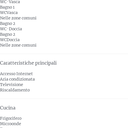
WC
·
Vasca
Bagno 1
WC
Vasca
Nelle zone comuni
Bagno 2
WC
·
Doccia
Bagno 2
WC
Doccia
Nelle zone comuni
Caratteristiche principali
Accesso Internet
Aria condizionata
Televisione
Riscaldamento
Cucina
Frigorifero
Microonde