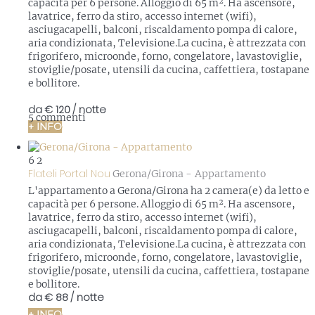
capacità per 6 persone. Alloggio di 65 m². Ha ascensore,
lavatrice, ferro da stiro, accesso internet (wifi),
asciugacapelli, balconi, riscaldamento pompa di calore,
aria condizionata, Televisione.La cucina, è attrezzata con
frigorifero, microonde, forno, congelatore, lavastoviglie,
stoviglie/posate, utensili da cucina, caffettiera, tostapane
e bollitore.
da
€ 120
/ notte
5 commenti
+ INFO
6
2
Flateli Portal Nou
Gerona/Girona -
Appartamento
L'appartamento a Gerona/Girona ha 2 camera(e) da letto e
capacità per 6 persone. Alloggio di 65 m². Ha ascensore,
lavatrice, ferro da stiro, accesso internet (wifi),
asciugacapelli, balconi, riscaldamento pompa di calore,
aria condizionata, Televisione.La cucina, è attrezzata con
frigorifero, microonde, forno, congelatore, lavastoviglie,
stoviglie/posate, utensili da cucina, caffettiera, tostapane
e bollitore.
da
€ 88
/ notte
+ INFO