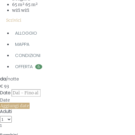
65 m²
65 m²
wifi
wifi
Scrivici
ALLOGGIO
MAPPA
CONDIZIONI
OFFERTA
6
da
/notte
€ 93
Date
Date
Aggiungi date
Adulti
1